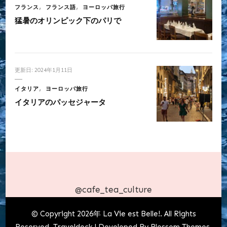
フランス
フランス語
ヨーロッパ旅行
猛暑のオリンピック下のパリで
更新日:
2024年1月11日
イタリア
ヨーロッパ旅行
イタリアのパッセジャータ
@cafe_tea_culture
© Copyright 2026年
La Vie est Belle!
. All Rights
Reserved.
Traveldeck | Developed By
Blossom Themes
.