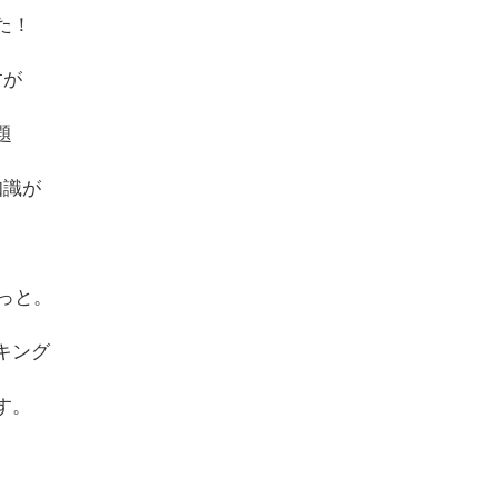
た！
すが
題
知識が
ょっと。
キング
す。