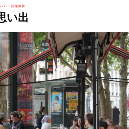
ッパ
国際教養
思い出