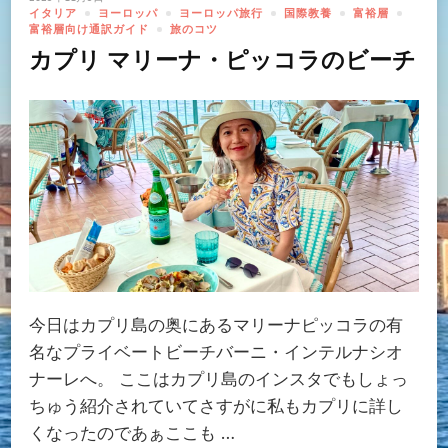
イタリア
ヨーロッパ
ヨーロッパ旅行
国際教養
富裕層
富裕層向け通訳ガイド
旅のコツ
カプリ マリーナ・ピッコラのビーチ
今日はカプリ島の奥にあるマリーナピッコラの有
名なプライベートビーチバーニ・インテルナシオ
ナーレへ。 ここはカプリ島のインスタでもしょっ
ちゅう紹介されていてさすがに私もカプリに詳し
くなったのであぁここも …