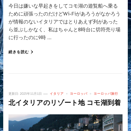
今日は嫌いな早起きをしてコモ湖の遊覧船へ乗る
ために頑張ったのだけどWi-Fiがあろうがなかろう
が情報のないイタリアではとりあえず列があった
ら並ぶしかなく、私はちゃんと8時台に切符売り場
に行ったのに9時 …
続きを読む
更新日:
2025年11月1日
イタリア
ヨーロッパ
ヨーロッパ旅行
北イタリアのリゾート地 コモ湖到着