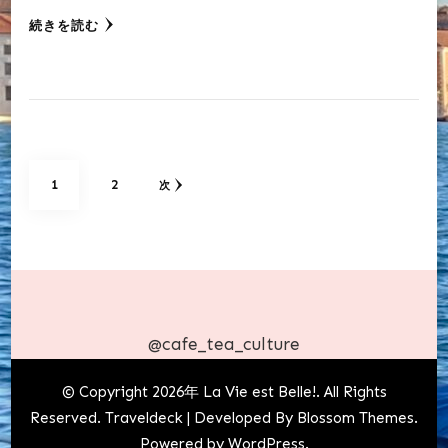
続きを読む
投
固
固
1
2
次
稿
定
定
の
ペ
ペ
ペ
ー
ー
ー
ジ
@cafe_tea_culture
送
ジ
ジ
© Copyright 2026年
La Vie est Belle!
. All Rights
り
Reserved.
Traveldeck | Developed By
Blossom Themes
.
Powered by
WordPress
.