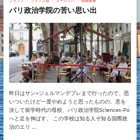
フランス
フランス語
ヨーロッパ
国際教養
パリ政治学院の苦い思い出
昨日はサン=ジェルマンデプレまで行ったので、思
いついたけど一度やめようと思ったものの、意を
決して留学時代の母校、パリ政治学院Sciences-Po
へと足を伸ばす。 この学校は知る人ぞ知る国際政
治のエリ …